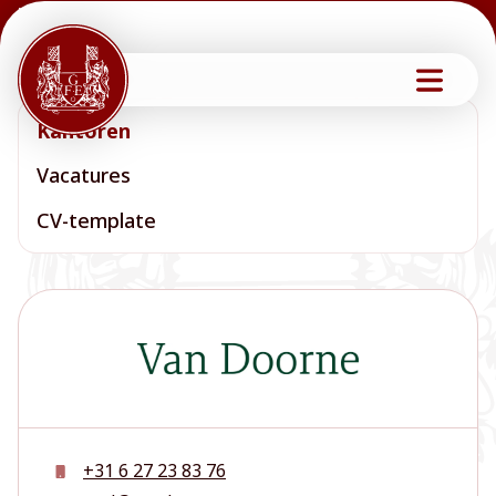
Home
Carrière
Kantoren
Van Doorne
Van Doorne
Kantoren
Vacatures
CV-template
+31 6 27 23 83 76