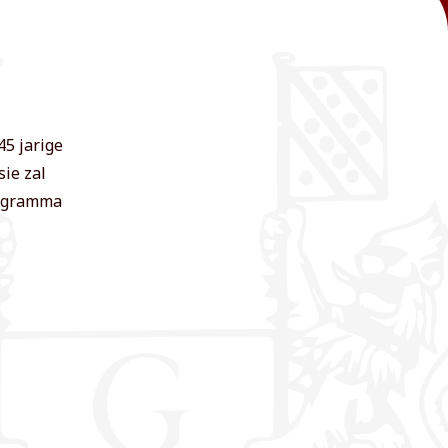
45 jarige
ie zal
rogramma