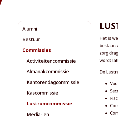
LUS
Alumni
Het is we
Bestuur
bestaan 
Commissies
zorg dra
wordt la
Activiteitencommissie
Almanakcommissie
De Lustr
Kantorendagcommissie
Voo
Secr
Kascommissie
Fisc
Lustrumcommissie
Com
​​​​
Media- en