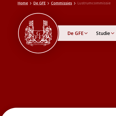
Home
De GFE
Commissies
Lustrumcommissie
De GFE
Studie
Lustrumcom