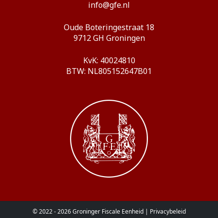
info@gfe.nl
Oude Boteringestraat 18
9712 GH Groningen
KvK: 40024810
BTW: NL805152647B01
© 2022 - 2026 Groninger Fiscale Eenheid |
Privacybeleid