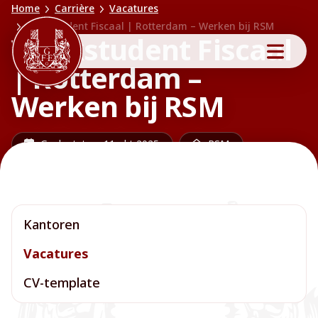
Home
Carrière
Vacatures
Werkstudent Fiscaal | Rotterdam – Werken bij RSM
Werkstudent Fiscaal
| Rotterdam –
Werken bij RSM
Geplaatst op 11 okt 2025
RSM
Vacatures
Kantoren
Vacatures
CV-template